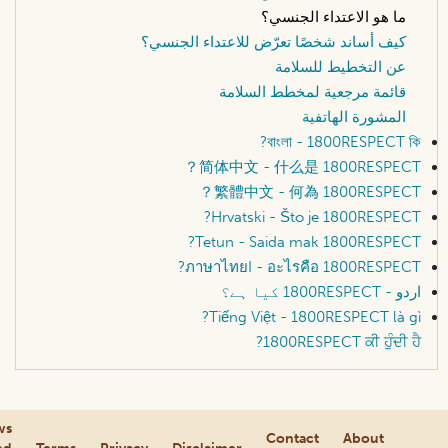
ما هو الاعتداء الجنسي؟
كيف أساند شخصًا تعرّض للاعتداء الجنسي؟
عن التخطيط للسلامة
قائمة مرجعية لمخطط السلامة
المشورة الهاتفية
বাংলা - 1800RESPECT কি?
简体中文 - 什么是 1800RESPECT？
繁體中文 - 何為 1800RESPECT？
Hrvatski - Što je 1800RESPECT?
Tetun - Saida mak 1800RESPECT?
ภาษาไทยI - อะไรคือ 1800RESPECT?
اردو - 1800RESPECT کیا ہے؟
Tiếng Việt - 1800RESPECT là gì?
1800RESPECT ਕੀ ਹੁੰਦੀ ਹੈ?
ws
Contact
About